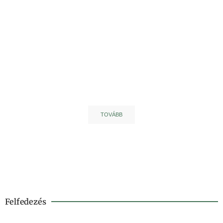
Esküvői fotózás
Ismerj meg!
TOVÁBB
Felfedezés