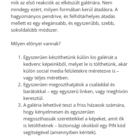
mik az első reakciók az elkészült galériára. Nem
mindegy ezért, milyen formában kerül átadásra.
A
hagyományos pendrive, és felhőtárhelyes átadás
mellett ez egy elegánsabb, és egyszerűbb, szebb,
sokoldalúbb módszer.
Milyen előnyei vannak?
Egyszerűen készíthetünk külön kis galériát a
kedvenc képeinkből, melyet le is tölthetünk, akár
külön social media felületekre méretezve is –
vagy teljes méretben.
Egyszerűen megoszthatjátok a családdal és
barátokkal – egy egyszerű linken, vagy meghívón
keresztül.
A galéria lehetővé teszi a friss házasok számára,
hogy kényelmesen és egyszerűen
megoszthassák szeretteikkel a képeket, amit ők
is letölthetnek – biztonsági okokból egy PIN kód
segítségével (amennyiben kéritek).