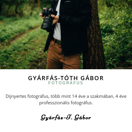
GYÁRFÁS-TÓTH GÁBOR
FOTOGRÁFUS
Díjnyertes fotográfus, több mint 14 éve a szakmában, 4 éve
professzionális fotográfus.
Gyárfás-T. Gábor