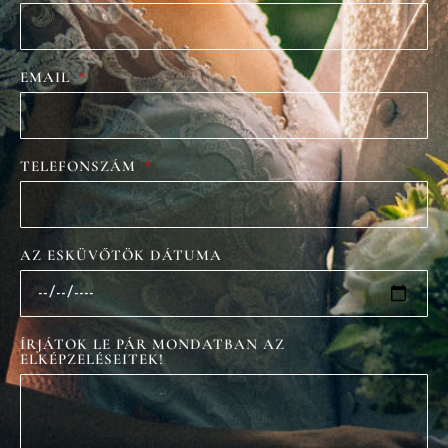
EMAIL
TELEFONSZÁM
AZ ESKÜVŐTÖK DÁTUMA
ÍRJÁTOK LE PÁR MONDATBAN AZ
ELKÉPZELÉSEITEK!