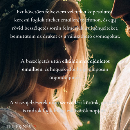
Ezt követően
felveszem veletek a kapcsolatot
,
keresni foglak titeket emailen/telefonon, és egy
rövid beszélgetés során felmérjük az igényeiteket,
bemutatom az árakat és a választható csomagokat.
3.
A beszélgetés után
elküldöm az ajánlatot
emailben
, és hagyok időt hogy alaposan
átgondoljátok.
4.
A visszajelzésetek után
szerződést kötünk
, amivel le
is tudtok foglalni az esküvőtök napjára.
TELJES NÉV