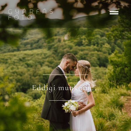
GYÁRFÁS
FOTÓ
Eddigi munkáim...