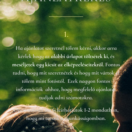
1.
Ha ajánlatot szeretnél tőlem kérni, akkor arra
kérlek hogy az
alábbi űrlapot töltsétek ki
, és
meséljetek egy kicsit az elképzeléseitekről
. Fontos
tudni, hogy mit szeretnétek és hogy mit vártok el
tőlem mint fotóstól. Ezek nagyon fontos
információk ahhoz, hogy megfelelő ajánlatot
tudjak adni számotokra.
Opcionálisan azt is leírhatjátok 1-2 mondatban,
hogy mi tetszik a munkásságomban.
2.