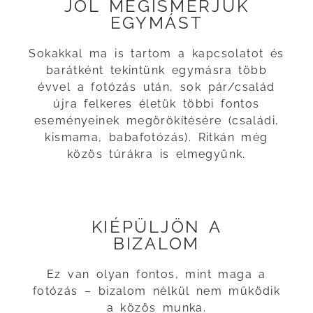
JÓL MEGISMERJÜK
EGYMÁST
Sokakkal ma is tartom a kapcsolatot és
barátként tekintünk egymásra több
évvel a fotózás után, sok pár/család
újra felkeres életük többi fontos
eseményeinek megörökítésére (családi,
kismama, babafotózás). Ritkán még
közös túrákra is elmegyünk.
KIÉPÜLJÖN A
BIZALOM
Ez van olyan fontos, mint maga a
fotózás – bizalom nélkül nem működik
a közös munka.