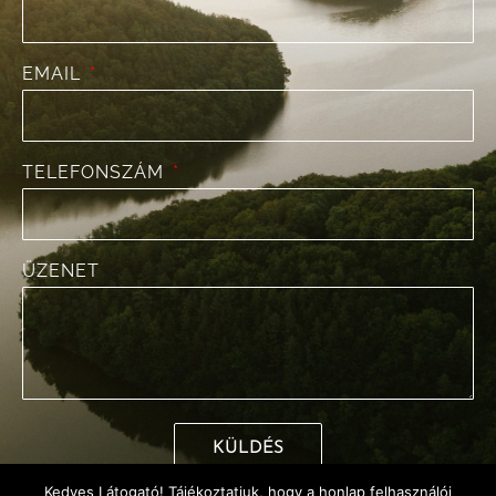
EMAIL
TELEFONSZÁM
ÜZENET
KÜLDÉS
Kedves Látogató! Tájékoztatjuk, hogy a honlap felhasználói