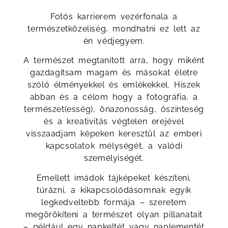
Fotós karrierem vezérfonala a
természetközeliség, mondhatni ez lett az
én védjegyem.
A természet megtanított arra, hogy miként
gazdagítsam magam és másokat életre
szóló élményekkel és emlékekkel. Hiszek
abban és a célom hogy a fotográfia, a
természet(esség), önazonosság, őszinteség
és a kreativitás végtelen erejével
visszaadjam képeken keresztül az emberi
kapcsolatok mélységét, a valódi
személyiségét.
Emellett imádok tájképeket készíteni,
túrázni, a kikapcsolódásomnak egyik
legkedveltebb formája – szeretem
megörökíteni a természet olyan pillanatait
– például egy napkeltét vagy naplementét