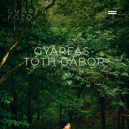
GYÁRFÁS
FOTÓ
GYÁRFÁS-
TÓTH GÁBOR
FOTOGRÁFUS