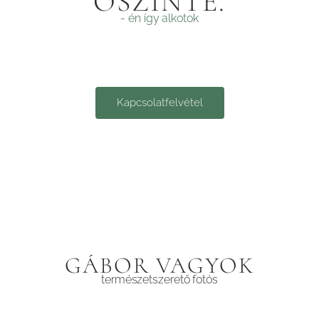
ŐSZINTE.
- én így alkotok
Kapcsolatfelvétel
GÁBOR VAGYOK
természetszerető fotós